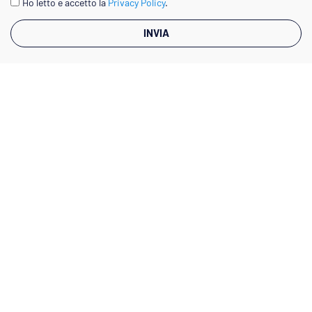
Ho letto e accetto la
Privacy Policy
.
INVIA
Via Augusto D'Andrea, 8 - 00048 Nettuno (RM)
06 98 51512
info@megliosfuso.it
© Copyright 2026
Vigor Srl.
| P.IVA 14701331002 | Tutti i diritti
riservati.