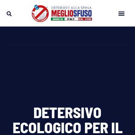
APRI UN NEGOZ
APRI UN CORN
DETERSIVO
ECOLOGICO PER IL