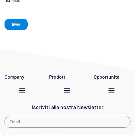
Company
Prodotti
Opportunità
Linea e Cura della Persona
Linea Natural Green
Apri un negozio
Iscriviti alla nostra Newsletter