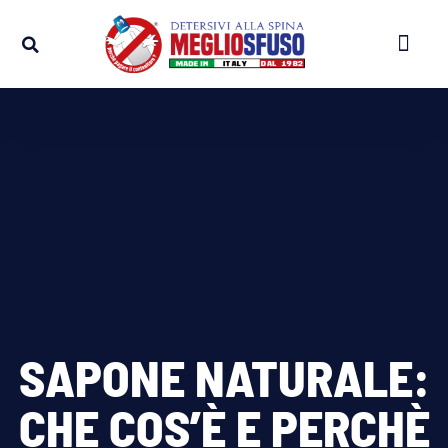
APRI UN NEG
APRI UN COR
SAPONE NATURALE:
CHE COS’È E PERCHÈ