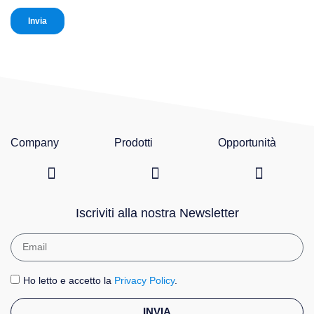
Company
Prodotti
Opportunità
Catalogo 2026
Linea e Cura della Persona
Linea Natural Green
Apri un negozio
Iscriviti alla nostra Newsletter
Ho letto e accetto la
Privacy Policy
.
INVIA