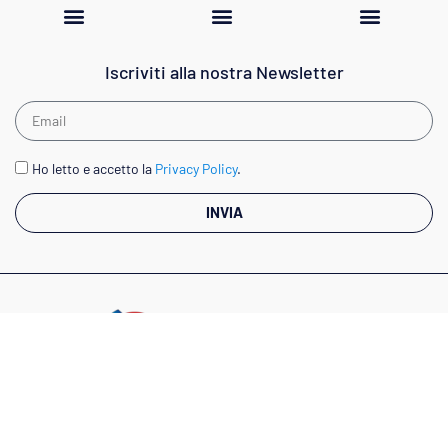
Iscriviti alla nostra Newsletter
Ho letto e accetto la
Privacy Policy
.
INVIA
Via Augusto D'Andrea, 8 - 00048 Nettuno (RM)
06 98 51512
info@megliosfuso.it