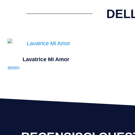
DEL
Lavatrice Mi Amor
Valutato
5.00
su 5